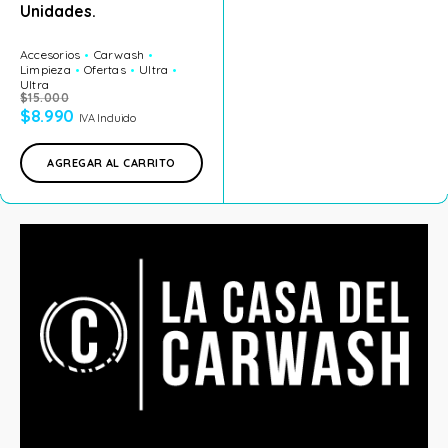
Unidades.
Accesorios
Carwash
Limpieza
Ofertas
Ultra
Ultra
$
15.000
$
8.990
IVA Incluido
AGREGAR AL CARRITO