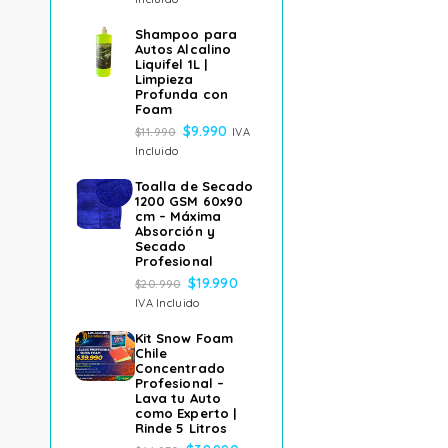
Shampoo para
Autos Alcalino
Liquifel 1L |
Limpieza
Profunda con
Foam
$
9.990
$
11.990
IVA
Incluido
Toalla de Secado
1200 GSM 60x90
cm – Máxima
Absorción y
Secado
Profesional
$
19.990
$
20.990
IVA Incluido
Kit Snow Foam
Chile
Concentrado
Profesional –
Lava tu Auto
como Experto |
Rinde 5 Litros