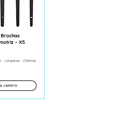
 Brochas
motriz – X5
h
Limpieza
Ofertas
AL CARRITO