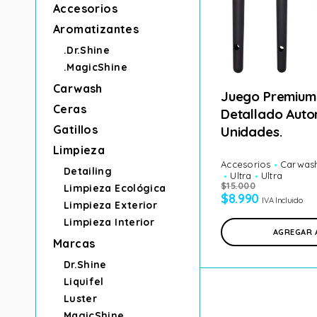
Accesorios
Aromatizantes
.Dr.Shine
.MagicShine
Carwash
Juego Premium
Ceras
Detallado Auto
Gatillos
Unidades.
Limpieza
Accesorios
Carwas
Detailing
Ultra
Ultra
$
15.000
Limpieza Ecológica
$
8.990
IVA Incluido
Limpieza Exterior
Limpieza Interior
AGREGAR 
Marcas
Dr.Shine
Liquifel
Luster
MagicShine