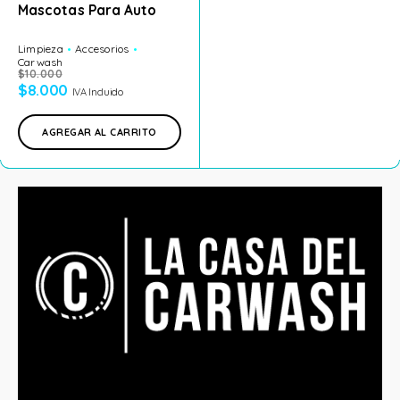
Mascotas Para Auto
Limpieza
Accesorios
Carwash
$
10.000
$
8.000
IVA Incluido
AGREGAR AL CARRITO