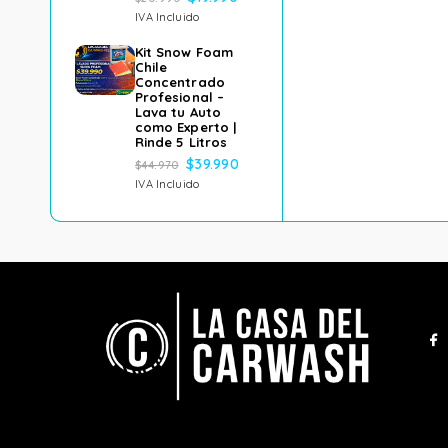
IVA Incluido
Kit Snow Foam
Chile
Concentrado
Profesional –
Lava tu Auto
como Experto |
Rinde 5 Litros
$
39.990
$
44.970
IVA Incluido