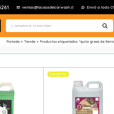
5261
ventas@lacasadelcarwash.cl
Envió a todo Ch
Portada
Tienda
Productos etiquetados “quita grasa de llant
FAVORITO