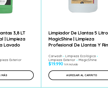
antas 3,8 LT
Limpiador De Llantas 5 Litr
al | Limpieza
MagicShine | Limpieza
da Lavado
Profesional De Llantas Y Ri
Carwash
Limpieza Ecológica
pieza Exterior
Limpieza Exterior
MagicShine
$
19.990
IVA Incluido
R MÁS
AGREGAR AL CARRITO