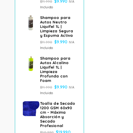
$
9.990
$
11.990
IVA
Incluido
Shampoo para
Autos Neutro
Liquifel 1L |
Limpieza Segura
y Espuma Activa
$
9.990
$
11.990
IVA
Incluido
Shampoo para
Autos Alcalino
Liquifel 1L |
Limpieza
Profunda con
Foam
$
9.990
$
11.990
IVA
Incluido
Toalla de Secado
1200 GSM 60x90
cm – Máxima
Absorción y
Secado
Profesional
$
19.990
$
20.990