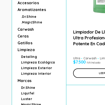
Accesorios
Aromatizantes
.Dr.Shine
.MagicShine
Carwash
Limpiador De Ll
Ceras
Ultra Profesion
Gatillos
Potente En Ca
Limpieza
Detailing
Ultra
Carwash
Lim
$
7.500
Limpieza Ecológica
IVA Incluido
Limpieza Exterior
LEE
Limpieza Interior
Marcas
Dr.Shine
Liquifel
Luster
MagicShine