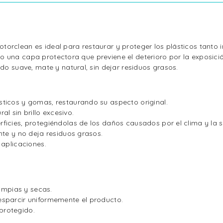
otorclean es ideal para restaurar y proteger los plásticos tanto i
o una capa protectora que previene el deterioro por la exposici
 suave, mate y natural, sin dejar residuos grasos.
ásticos y gomas, restaurando su aspecto original.
l sin brillo excesivo.
erficies, protegiéndolas de los daños causados por el clima y la 
nte y no deja residuos grasos.
 aplicaciones.
limpias y secas.
esparcir uniformemente el producto.
protegido.