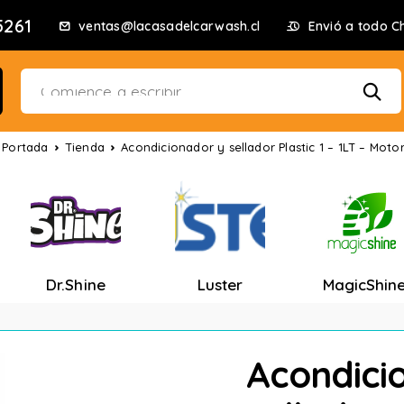
5261
ventas@lacasadelcarwash.cl
Envió a todo Ch
Portada
Tienda
Acondicionador y sellador Plastic 1 – 1LT – Moto
Dr.Shine
Luster
MagicShin
Acondici