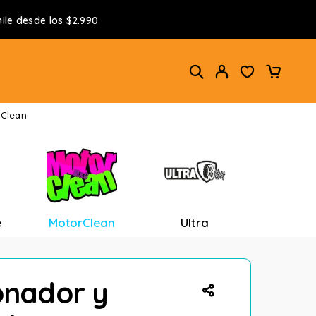
ile desde los $2.990
rClean
e
MotorClean
Ultra
onador y