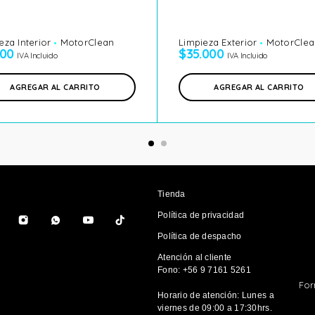
eza Interior
MotorClean
Limpieza Exterior
MotorClea
000
$
35.000
IVA Incluido
IVA Incluido
AGREGAR AL CARRITO
AGREGAR AL CARRITO
Tienda
Política de privacidad
Política de despacho
Atención al cliente
Fono: +56 9 7161 5261
For
Horario de atención: Lunes a
viernes de 09:00 a 17:30hrs.