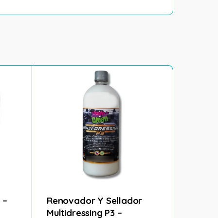
AGOTADO
 –
Renovador Y Sellador
Tire We
Multidressing P3 –
MotorC