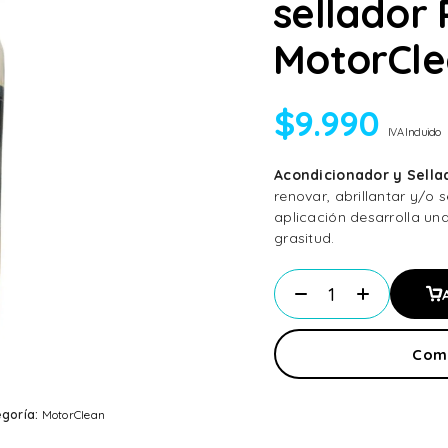
sellador P
MotorCl
$
9.990
IVA Incluido
Acondicionador y Sellad
renovar, abrillantar y/o 
aplicación desarrolla una
grasitud.
Com
goría:
MotorClean