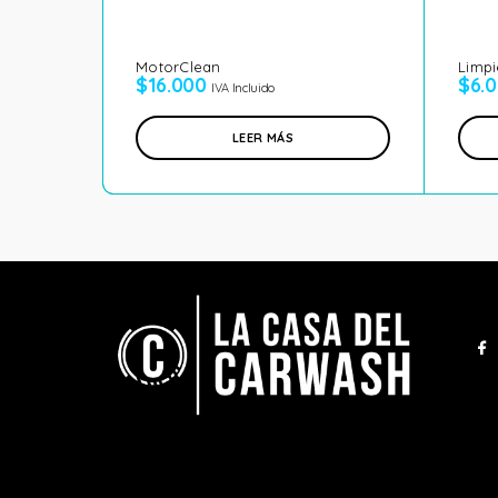
MotorClean
Limpi
$
16.000
$
6.
IVA Incluido
LEER MÁS