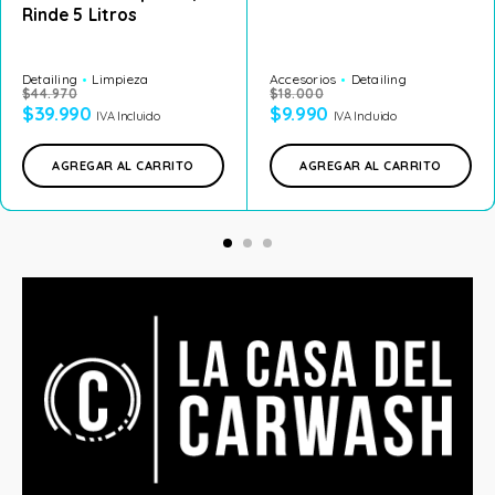
Rinde 5 Litros
Detailing
Limpieza
Accesorios
Detailing
$
44.970
$
18.000
$
39.990
$
9.990
IVA Incluido
IVA Incluido
AGREGAR AL CARRITO
AGREGAR AL CARRITO